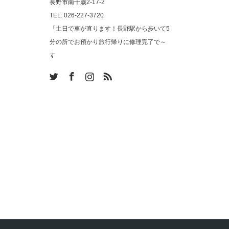
長野市南千歳2-17-2
TEL: 026-227-3720
「土日で車が直ります！長野駅から歩いて5
分の所でお預かり旅行帰りに修理完了で～
す
am
RSS