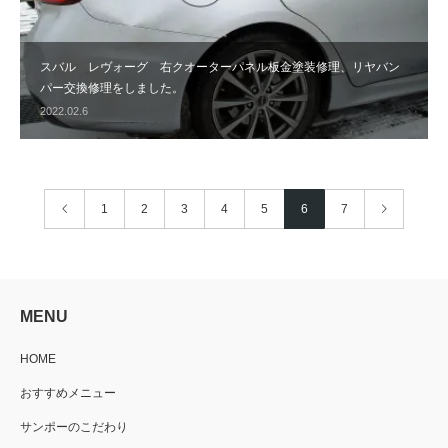
スバル レヴォーグ 右クオーターパネル板金塗装修理、リヤバン
パー交換修理をしました。
2022.02.6
1
2
3
4
5
6
7
MENU
HOME
おすすめメニュー
サンポーのこだわり