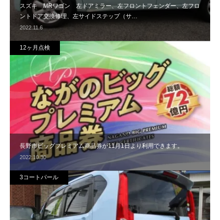
スズキ MRワゴン 左ドアミラー、左フロントフェンダー、左フロ
ントドア交換修理、左サイドステップ（サ…
2022.11.6
12ヶ月点検
長野市ビッグプレミアム商品券が11月1日より利用できます。
2022.10.30
3コートパール