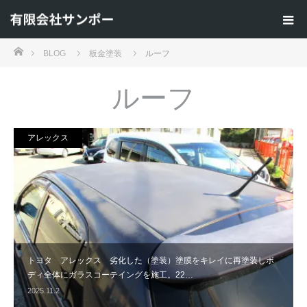
ホーム
BLOG
板金塗装
ルーフ
ルーフ
アレックス
トヨタ アレックス 劣化した（塗装）塗膜をキレイに再塗装しボ
ディ全体にガラスコーテイングを施工。22…
2025.11.2