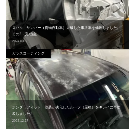
スバル サンバー（貨物自動車）大破した事故車を修理しました。
その2（完成編）
2024.03.3
ガラスコーティング
ホンダ フィット 塗装が劣化したルーフ（屋根）をキレイに再塗
装しました。
2023.12.17