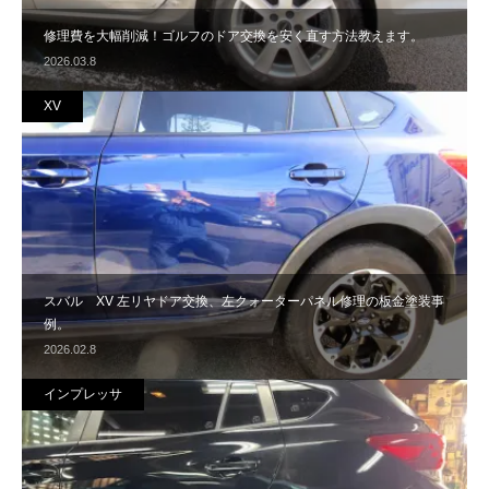
修理費を大幅削減！ゴルフのドア交換を安く直す方法教えます。
2026.03.8
XV
スバル XV 左リヤドア交換、左クォーターパネル修理の板金塗装事
例。
2026.02.8
インプレッサ