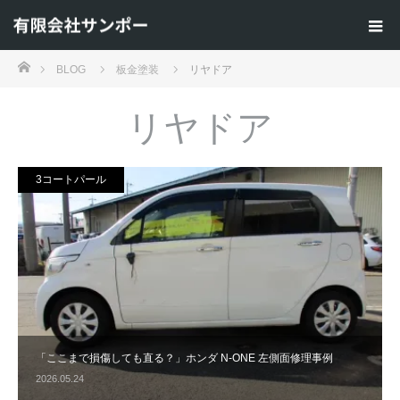
ホーム
BLOG
板金塗装
リヤドア
リヤドア
3コートパール
「ここまで損傷しても直る？」ホンダ N-ONE 左側面修理事例
2026.05.24