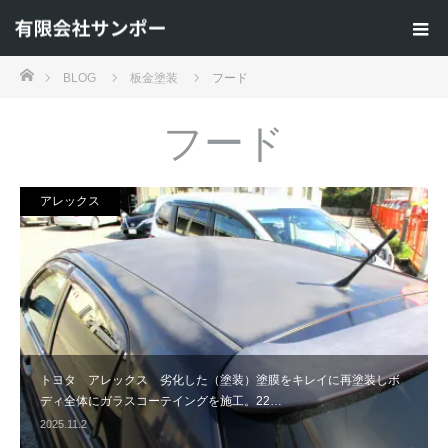
ホーム
BLOG
板金塗装
フード
フード
アレックス
トヨタ アレックス 劣化した（塗装）塗膜をキレイに再塗装しボ
ディ全体にガラスコーテイングを施工。22…
2025.11.2