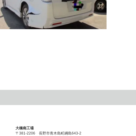
ホンダ ステップワゴン 左スライドドア板金塗装修
理、左クォーターパネル、リヤバンパー交換修理をし
まし…
021.06.20
大橋南工場
〒381-2206 長野市青木島町綱島643-2