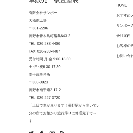
HOME
有限会社サンポー
おすすめ
大橋南工場
サンポー
〒381-2206
会社案内
長野市青木島町綱島643-2
TEL: 026-283-4486
お客様の
FAX: 026-283-4487
お問い合
受付時間 月-金 9:00-18:30
土･日･祝9:30-17:30
南千歳事務所
〒380-0823
長野市南千歳2-17-2
TEL: 026-227-3720
「土日で車が直ります！長野駅から歩いて5
分の所でお預かり旅行帰りに修理完了で～
す
am
RSS