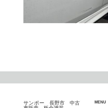
「修理代10万円」が「約1万円」に!? キズの状態で
こまで変わります！
2026.07.5
サンポー 長野市 中古
MENU
車販売 板金塗装