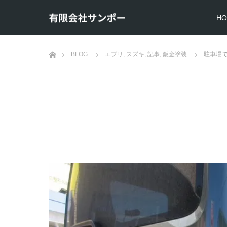
HO
ホーム
BLOG
エブリ
,
スズキ
,
記事
,
鈑金塗装
駐車場