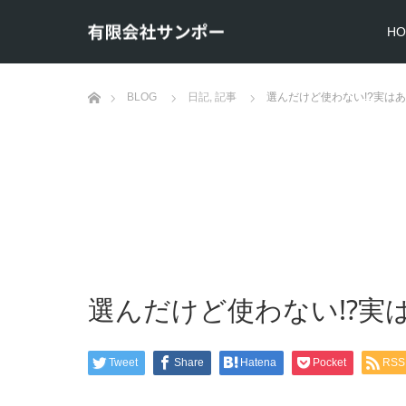
HO
ホーム
BLOG
日記
,
記事
選んだけど使わない!?実は
選んだけど使わない!?実
Tweet
Share
Hatena
Pocket
RSS