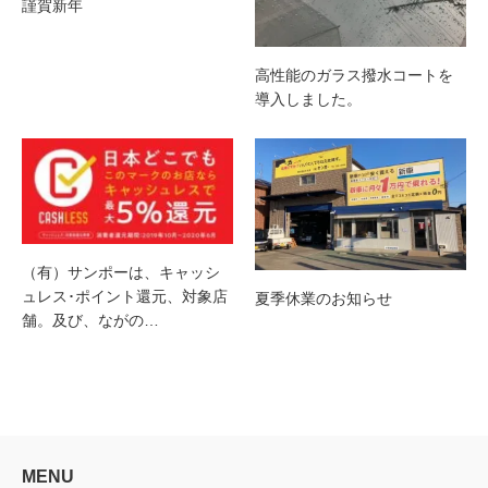
謹賀新年
高性能のガラス撥水コートを
導入しました。
（有）サンポーは、キャッシ
ュレス･ポイント還元、対象店
夏季休業のお知らせ
舗。及び、ながの…
MENU