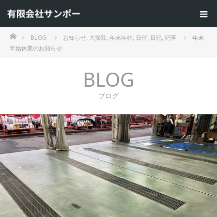
ホーム
BLOG
お知らせ
,
大掃除
,
年末年始
,
日付
,
日記
,
記事
年末
年始休業のお知らせ
BLOG
ブログ