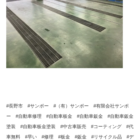
#長野市 #サンポー #（有）サンポー #有限会社サンポ
ー #自動車修理 #自動車板金 #自動車鈑金 #自動車鈑金
塗装 #自動車板金塗装 #中古車販売 #コーティング #代
車無料 #早い #修理 #板金 #鈑金 #リサイクル品 #デ