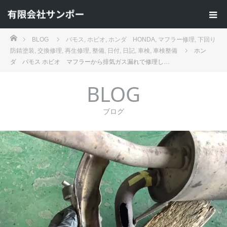
ホーム
BLOG
バモス
,
ホビオ
,
ホンダ HONDA
,
マフラー修理
,
下回り
防錆塗装
,
交換修理
,
再生修理
,
整備
,
日付
,
日記
,
車検
,
車検整備
ホン
ダ バモス ホビオ マフラーから排気ガス漏れで修理し…
BLOG
ブログ