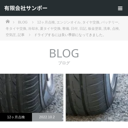
ホーム
BLOG
12ヶ月点検
,
エンジンオイル
,
タイヤ交換
,
バッテリー
,
冬タイヤ交換
,
冷却水
,
夏タイヤ交換
,
整備
,
日付
,
日記
,
板金塗装
,
洗車
,
点検
,
空気圧
,
記事
ドライブするには良い季節になってきました。
BLOG
ブログ
12ヶ月点検
2022.10.2