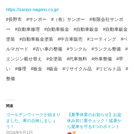
https://sanpo-nagano.co.jp/
#長野市 #サンポー #（有）サンポー #有限会社サンポ
ー #自動車修理 #自動車板金 #自動車鈑金 #自動車鈑金
塗装 #自動車板金塗装 #中古車販売 #コーティング #ペ
ルマガード #古い車の整備 #ランクル #ランクル整備 #
エンジン載せ替え #全塗装 #代車無料 #外車整備 #早
い #修理 #板金 #鈑金 #リサイクル品 #リビルト品 #
整備
関連
ゴールデンウィークが始まり
【夏季休業のお知らせ】お盆
ました。車の点検しましょ
休み前に要チェック！猛暑か
う！
ら愛車を守る3つのポイント
2016年5月1日