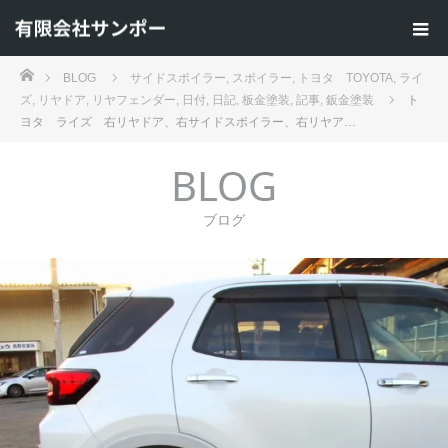
ホーム
BLOG
サイドスポイラー
,
スポイラー
,
トヨタ TOYOTA
,
ライ
ズ
,
リヤドア
,
リヤフェンダー
,
日付
,
日記
,
板金塗装
,
記事
,
鈑金塗装
ト
ヨタ ライズ 右リヤドア、右サイドスポイラー、右リヤア…
BLOG
ブログ