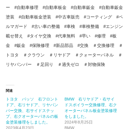
ー #自動車修理 #自動車板金 #自動車鈑金 #自動車鈑金
塗装 #自動車板金塗装 #中古車販売 #コーティング #ペ
ルマガード #古い車の整備 #車検 #車検整備 #エンジン
載せ替え #タイヤ交換 #代車無料 #早い #修理 #板
金 #鈑金 #保険修理 #新品部品 #交換 ＃交換修理 ＃
トヨタ ＃クラウン ＃リヤドア ＃クォーターパネル ＃
リヤバンパー ＃足回り ＃過失ゼロ ＃対物保険
関連
トヨタ パッソ 右フロント
BMW 右リヤドア・右サイ
ドア、右リヤドア、リヤバン
ドスポイラー交換修理、右ク
パー交換、右サイドステッ
オーターパネル板金塗装修理
プ、右クオーターパネルの板
をしました。
金塗装修理をしました。
2024年8月25日
2023年4月23日
BMW