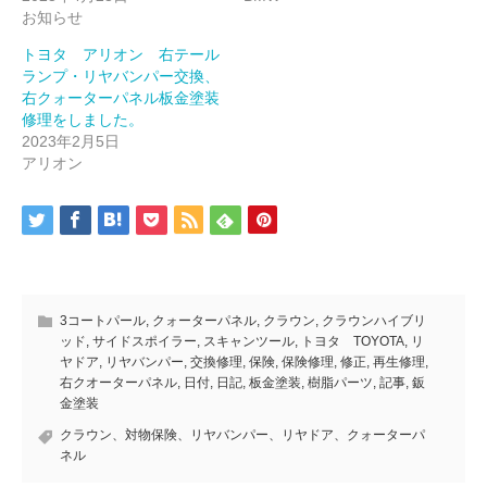
お知らせ
トヨタ アリオン 右テール
ランプ・リヤバンパー交換、
右クォーターパネル板金塗装
修理をしました。
2023年2月5日
アリオン
3コートパール
,
クォーターパネル
,
クラウン
,
クラウンハイブリ
ッド
,
サイドスポイラー
,
スキャンツール
,
トヨタ TOYOTA
,
リ
ヤドア
,
リヤバンパー
,
交換修理
,
保険
,
保険修理
,
修正
,
再生修理
,
右クオーターパネル
,
日付
,
日記
,
板金塗装
,
樹脂パーツ
,
記事
,
鈑
金塗装
クラウン、対物保険、リヤバンパー、リヤドア、クォーターパ
ネル