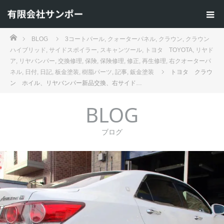
ホーム
BLOG
3コートパール
,
クォーターパネル
,
クラウン
,
クラウン
ハイブリッド
,
サイドスポイラー
,
スキャンツール
,
トヨタ TOYOTA
,
リヤド
ア
,
リヤバンパー
,
交換修理
,
保険
,
保険修理
,
修正
,
再生修理
,
右クオーターパ
ネル
,
日付
,
日記
,
板金塗装
,
樹脂パーツ
,
記事
,
鈑金塗装
トヨタ クラウ
ン ホイル、リヤバンパー新品交換、右サイド…
BLOG
ブログ