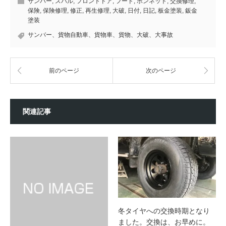
サンバー
,
スバル
,
フロントドア
,
フード
,
ボンネット
,
交換修理
,
保険
,
保険修理
,
修正
,
再生修理
,
大破
,
日付
,
日記
,
板金塗装
,
鈑金
塗装
サンバー、貨物自動車、貨物車、貨物、大破、大事故
前のページ
次のページ
関連記事
冬タイヤへの交換時期となり
ました。交換は、お早めに。