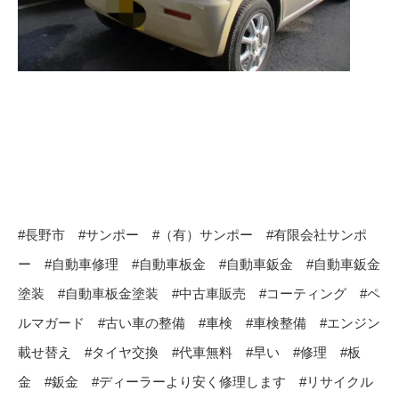
#長野市 #サンポー #（有）サンポー #有限会社サンポ
ー #自動車修理 #自動車板金 #自動車鈑金 #自動車鈑金
塗装 #自動車板金塗装 #中古車販売 #コーティング #ペ
ルマガード #古い車の整備 #車検 #車検整備 #エンジン
載せ替え #タイヤ交換 #代車無料 #早い #修理 #板
金 #鈑金 #ディーラーより安く修理します #リサイクル