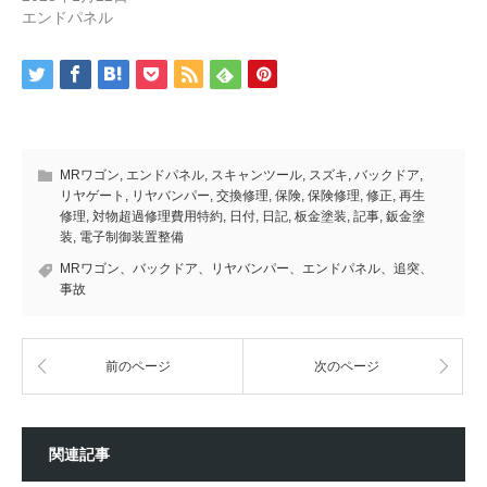
エンドパネル
MRワゴン
,
エンドパネル
,
スキャンツール
,
スズキ
,
バックドア
,
リヤゲート
,
リヤバンパー
,
交換修理
,
保険
,
保険修理
,
修正
,
再生
修理
,
対物超過修理費用特約
,
日付
,
日記
,
板金塗装
,
記事
,
鈑金塗
装
,
電子制御装置整備
MRワゴン、バックドア、リヤバンパー、エンドパネル、追突、
事故
前のページ
次のページ
関連記事