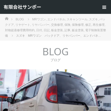
ホーム
BLOG
MRワゴン
,
エンドパネル
,
スキャンツール
,
スズキ
,
バッ
クドア
,
リヤゲート
,
リヤバンパー
,
交換修理
,
保険
,
保険修理
,
修正
,
再生修理
,
対物超過修理費用特約
,
日付
,
日記
,
板金塗装
,
記事
,
鈑金塗装
,
電子制御装置整
備
スズキ MRワゴン バックドア、リヤバンパー、エンドパネ…
BLOG
ブログ