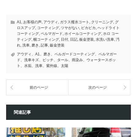
A1
,
お客様の声
,
アウディ
,
ガラス撥水コート
,
クリーニング
,
グ
ロスアップ
,
コーティング
,
ツヤがない
,
ピカピカ
,
ヘッドライト
コーティング
,
ペルマガード
,
ホイールコーティング
,
ホロ コー
ティング
,
幌コーティング
,
日付
,
日記
,
板金塗装
,
水洗い洗車
,
汚
れ
,
洗車
,
磨き
,
記事
,
鈑金塗装
アウディ、A1、磨き、ペルガードコーティング、ペルマガー
ド、洗車キズ、ピッチ、タール、雨染み、ウォータースポッ
ト、水垢、洗車、紫外線、太陽
前のページ
次のページ
関連記事