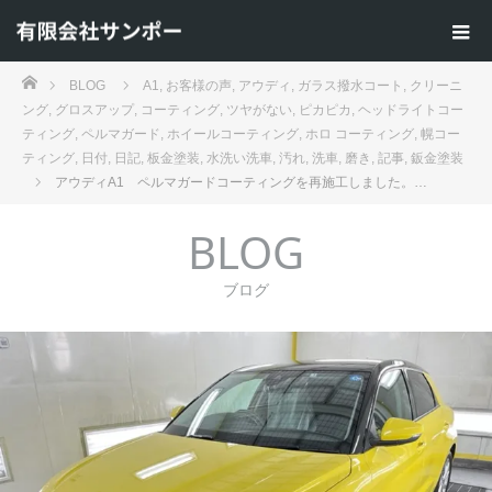
ホーム
BLOG
A1
,
お客様の声
,
アウディ
,
ガラス撥水コート
,
クリーニ
ング
,
グロスアップ
,
コーティング
,
ツヤがない
,
ピカピカ
,
ヘッドライトコー
ティング
,
ペルマガード
,
ホイールコーティング
,
ホロ コーティング
,
幌コー
ティング
,
日付
,
日記
,
板金塗装
,
水洗い洗車
,
汚れ
,
洗車
,
磨き
,
記事
,
鈑金塗装
アウディA1 ペルマガードコーティングを再施工しました。…
BLOG
ブログ