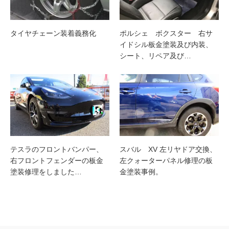
タイヤチェーン装着義務化
ポルシェ ボクスター 右サ
イドシル板金塗装及び内装、
シート、リペア及び…
テスラのフロントバンパー、
スバル XV 左リヤドア交換、
右フロントフェンダーの板金
左クォーターパネル修理の板
塗装修理をしました…
金塗装事例。